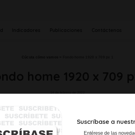
ad
Indicadores
Publicaciones
Contáctenos
Cúcuta cómo vamos
>
Fondo home 1920 x 709 px 1
ndo home 1920 x 709 p
14 de febrero de 2022
Suscríbase a nuest
Entérese de las noveda