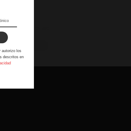
er comentarios
 autorizo los
s descritos en
vacidad