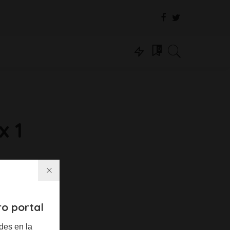
0
x 1
ro portal
des en la